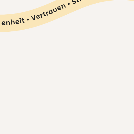
orgenheit • Vertrauen • Struktur • Spiel • Bewegung • Kreativität • Gemeinschaft • Vielfalt • Entdecken • Wachsen • Geborgenheit • Vertrauen • Struktur • Spiel • Bewegung • Kreativität • Gemeinschaft • Vielfalt • Entdecken • Wachsen • Geborgenheit • Vertrauen • Str